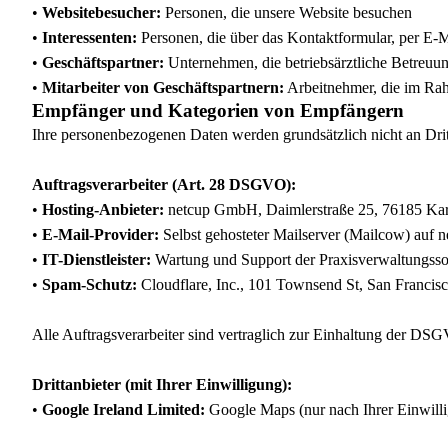
•
Websitebesucher:
Personen, die unsere Website besuchen
•
Interessenten:
Personen, die über das Kontaktformular, per E-M
•
Geschäftspartner:
Unternehmen, die betriebsärztliche Betreuu
•
Mitarbeiter von Geschäftspartnern:
Arbeitnehmer, die im Rah
Empfänger und Kategorien von Empfängern
Ihre personenbezogenen Daten werden grundsätzlich nicht an Dritt
Auftragsverarbeiter (Art. 28 DSGVO):
•
Hosting-Anbieter:
netcup GmbH, Daimlerstraße 25, 76185 Karl
•
E-Mail-Provider:
Selbst gehosteter Mailserver (Mailcow) auf n
•
IT-Dienstleister:
Wartung und Support der Praxisverwaltungsso
•
Spam-Schutz:
Cloudflare, Inc., 101 Townsend St, San Francis
Alle Auftragsverarbeiter sind vertraglich zur Einhaltung der DSG
Drittanbieter (mit Ihrer Einwilligung):
•
Google Ireland Limited:
Google Maps (nur nach Ihrer Einwill