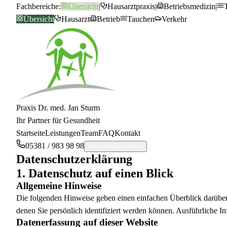
Fachbereiche:
Übersicht
|
Hausarztpraxis
|
Betriebsmedizin
|
Übersicht
Hausarzt
Betrieb
Tauchen
Verkehr
Praxis Dr. med. Jan Sturm
Ihr Partner für Gesundheit
Startseite
Leistungen
Team
FAQ
Kontakt
05381 / 983 98 98
Jetzt Termin sichern
Datenschutzerklärung
1. Datenschutz auf einen Blick
Allgemeine Hinweise
Die folgenden Hinweise geben einen einfachen Überblick darüber
denen Sie persönlich identifiziert werden können. Ausführliche
Datenerfassung auf dieser Website