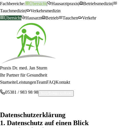
Fachbereiche:
Übersicht
|
Hausarztpraxis
|
Betriebsmedizin
|
Tauchmedizin
|
Verkehrsmedizin
Übersicht
Hausarzt
Betrieb
Tauchen
Verkehr
Praxis Dr. med. Jan Sturm
Ihr Partner für Gesundheit
Startseite
Leistungen
Team
FAQ
Kontakt
05381 / 983 98 98
Jetzt Termin sichern
Datenschutzerklärung
1. Datenschutz auf einen Blick