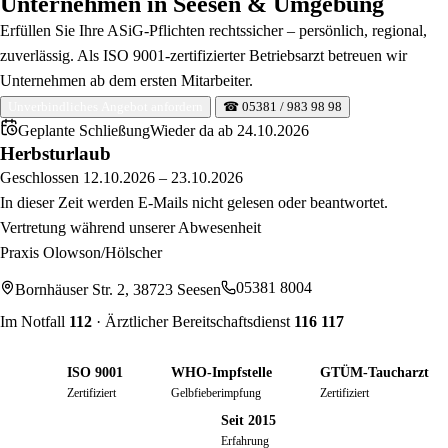
Unternehmen in Seesen & Umgebung
Erfüllen Sie Ihre ASiG-Pflichten rechtssicher – persönlich, regional,
zuverlässig. Als ISO 9001-zertifizierter Betriebsarzt betreuen wir
Unternehmen ab dem ersten Mitarbeiter.
Unverbindliches Angebot anfordern
☎ 05381 / 983 98 98
Geplante Schließung
Wieder da ab
24.10.2026
Herbsturlaub
Geschlossen
12.10.2026
–
23.10.2026
In dieser Zeit werden E-Mails nicht gelesen oder beantwortet.
Vertretung während unserer Abwesenheit
Praxis Olowson/Hölscher
05381 8004
Bornhäuser Str. 2, 38723 Seesen
Im Notfall
112
·
Ärztlicher Bereitschaftsdienst
116 117
ISO 9001
WHO-Impfstelle
GTÜM-Taucharzt
Zertifiziert
Gelbfieberimpfung
Zertifiziert
Seit 2015
Erfahrung