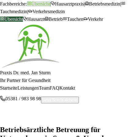
Fachbereiche:
Übersicht
|
Hausarztpraxis
|
Betriebsmedizin
|
Tauchmedizin
|
Verkehrsmedizin
Übersicht
Hausarzt
Betrieb
Tauchen
Verkehr
Praxis Dr. med. Jan Sturm
Ihr Partner für Gesundheit
Startseite
Leistungen
Team
FAQ
Kontakt
05381 / 983 98 98
Jetzt Termin sichern
ISO 9001 ZERTIFIZIERT
Betriebsärztliche Betreuung für