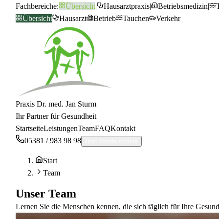
Fachbereiche:
Übersicht
|
Hausarztpraxis
|
Betriebsmedizin
|
Übersicht
Hausarzt
Betrieb
Tauchen
Verkehr
Praxis Dr. med. Jan Sturm
Ihr Partner für Gesundheit
Startseite
Leistungen
Team
FAQ
Kontakt
05381 / 983 98 98
Jetzt Termin sichern
Start
Team
Unser
Team
Lernen Sie die Menschen kennen, die sich täglich für Ihre Gesund